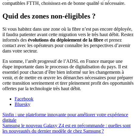
compatibles FTTH, choisissez-en de bonne qualité si nécessaire.
Quid des zones non-éligibles ?
Si vous habitez dans une zone où la fibre n’est pas encore déployée,
il faudra patienter avant cette migration vers le très haut débit. Restez
informés des
évolutions du déploiement de la fibre
et prenez
contact avec les opérateurs pour connaître les perspectives d’avenir
dans votre secteur.
En somme, l’arrêt progressif de l’ADSL en France marque une
étape importante dans le processus de digitalisation du pays. Il est
essentiel pour chacun d’être bien informé sur les changements à
venir, et de mettre en œuvre les démarches nécessaires pour préparer
cette transition sereinement et tirer pleinement profit des opportunités
offertes par la technologie très haut débit.
Partager
Facebook
la
Bluesky
publication
Navigation
Publication
Sinfin : une plateforme innovante pour améliorer votre expérience
"Fin
précédente :
digitale
de
de
Publication
Samsung le nouveau Galaxy Z4 est en précommande : quelles sont
l’ADSL
l’article
suivante :
les nouveautés du dernier modèle de chez Samsung ?
en