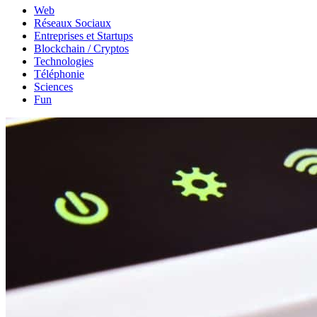
Web
Réseaux Sociaux
Entreprises et Startups
Blockchain / Cryptos
Technologies
Téléphonie
Sciences
Fun