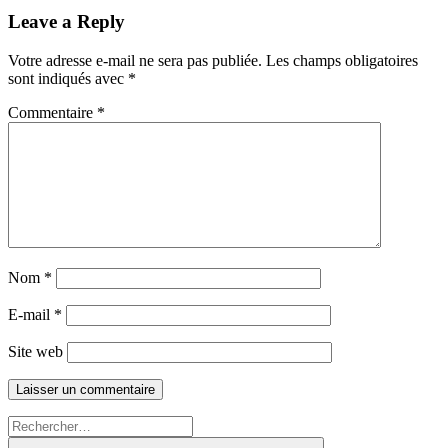
France
Leave a Reply
:
comment
se
Votre adresse e-mail ne sera pas publiée.
Les champs obligatoires
préparer
sont indiqués avec
*
à
cette
Commentaire
*
échéance
?"
Nom
*
E-mail
*
Site web
Recherche
pour :