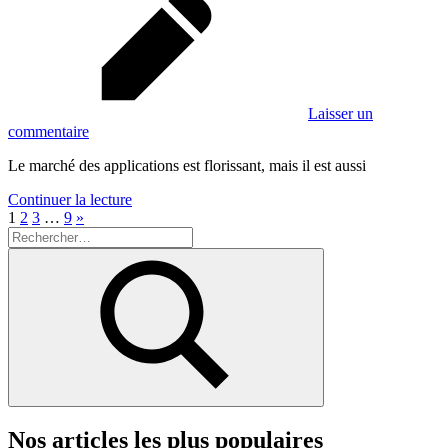
Laisser un
commentaire
Le marché des applications est florissant, mais il est aussi
Continuer la lecture
Pagination
Publications
1
2
3
…
9
»
Recherche
suivantes :
des
pour :
publications
Rechercher
Nos articles les plus populaires