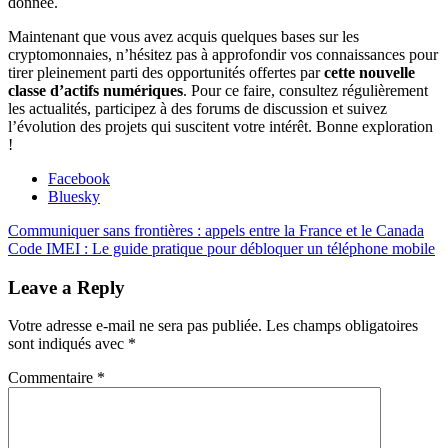
donnée.
Maintenant que vous avez acquis quelques bases sur les
cryptomonnaies, n’hésitez pas à approfondir vos connaissances pour
tirer pleinement parti des opportunités offertes par
cette nouvelle
classe d’actifs numériques
. Pour ce faire, consultez régulièrement
les actualités, participez à des forums de discussion et suivez
l’évolution des projets qui suscitent votre intérêt. Bonne exploration
!
Partager
Facebook
la
Bluesky
publication
Navigation
Publication
Communiquer sans frontières : appels entre la France et le Canada
"Introduction
précédente :
Publication
Code IMEI : Le guide pratique pour débloquer un téléphone mobile
aux
de
suivante :
cryptomonnaies
l’article
Leave a Reply
:
le
guide
Votre adresse e-mail ne sera pas publiée.
Les champs obligatoires
ultime
sont indiqués avec
*
pour
les
Commentaire
*
débutants"