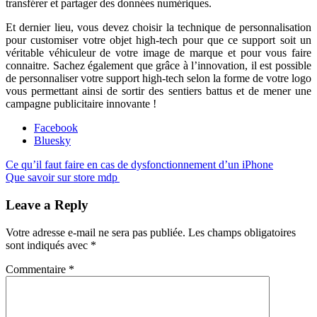
transférer et partager des données numériques.
Et dernier lieu, vous devez choisir la technique de personnalisation
pour customiser votre objet high-tech pour que ce support soit un
véritable véhiculeur de votre image de marque et pour vous faire
connaitre. Sachez également que grâce à l’innovation, il est possible
de personnaliser votre support high-tech selon la forme de votre logo
vous permettant ainsi de sortir des sentiers battus et de mener une
campagne publicitaire innovante !
Partager
Facebook
la
Bluesky
publication
Navigation
Publication
Ce qu’il faut faire en cas de dysfonctionnement d’un iPhone
"Objets
précédente :
Publication
Que savoir sur store mdp
high-
de
suivante :
tech :
l’article
Leave a Reply
une
nouvelle
façon
Votre adresse e-mail ne sera pas publiée.
Les champs obligatoires
pour
sont indiqués avec
*
communiquer
auprès
Commentaire
*
de
ses
cibles"