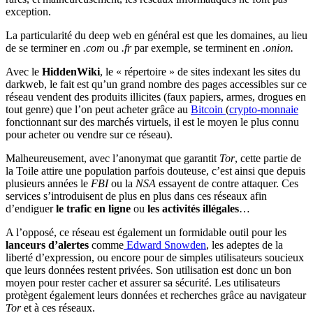
exception.
La particularité du deep web en général est que les domaines, au lieu
de se terminer en
.com
ou
.fr
par exemple, se terminent en
.onion.
Avec le
HiddenWiki
, le « répertoire » de sites indexant les sites du
darkweb, le fait est qu’un grand nombre des pages accessibles sur ce
réseau vendent des produits illicites (faux papiers, armes, drogues en
tout genre) que l’on peut acheter grâce au
Bitcoin
(
crypto-monnaie
fonctionnant sur des marchés virtuels, il est le moyen le plus connu
pour acheter ou vendre sur ce réseau).
Malheureusement, avec l’anonymat que garantit
Tor
, cette partie de
la Toile attire une population parfois douteuse, c’est ainsi que depuis
plusieurs années le
FBI
ou la
NSA
essayent de contre attaquer. Ces
services s’introduisent de plus en plus dans ces réseaux afin
d’endiguer
le trafic en ligne
ou
les activités illégales
…
A l’opposé, ce réseau est également un formidable outil pour les
lanceurs d’alertes
comme
Edward Snowden
, les adeptes de la
liberté d’expression, ou encore pour de simples utilisateurs soucieux
que leurs données restent privées. Son utilisation est donc un bon
moyen pour rester cacher et assurer sa sécurité. Les utilisateurs
protègent également leurs données et recherches grâce au navigateur
Tor
et à ces réseaux.