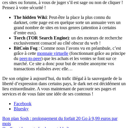
ces sites ou forums, à vous de juger s’il est sage ou non de cliquer !
Pensez à votre sécurité !
The hidden Wiki
: Peut-être la place la plus connu du
darknet, cette page est en quelque sorte un annuaire vers un
grand nombre de sites en tous genres (attention à certains
d’entre eux).
Torch (TOR Search Engine)
: un des moteurs de recherche
exclusivement consacré au côté obscur du web !
BitCoin Fog
: Comme nous l’avons vu en préambule, c’est
grâce à cette
monnaie virtuelle
(fonctionnant grâce au principe
du
peer-to-peer
) que les achats et les ventes se font sur ce
marché. Ce site a donc pour but de rendre anonyme vos
transactions réalisées avec elle…
De son origine à aujourd’hui, du trafic illégal à la sauvegarde de la
liberté d’expression dans certains pays, le dark net est décidément un
lieu extraordinaire. A vous maintenant de parcourir ses pages et
services et de vous faire une idée de ses contenus !
Partager
Facebook
la
Bluesky
publication
Navigation
Publication
Bon plan Sosh : prolongement du forfait 20 Go à 9,99 euros par
"Qu’est
précédente :
mois
ce
de