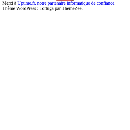
Merci à
Uptime.fr, notre partenaire informatique de confiance
.
Thème WordPress : Tortuga par ThemeZee.