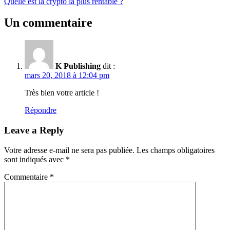
Publication
Quelle est la crypto la plus rentable ?
que
l’article
suivante :
le
darknet
Un commentaire
?
Tout
savoir
sur
K Publishing
dit :
la
mars 20, 2018 à 12:04 pm
face
cachée
Très bien votre article !
d’Internet
:"
Répondre
Leave a Reply
Votre adresse e-mail ne sera pas publiée.
Les champs obligatoires
sont indiqués avec
*
Commentaire
*