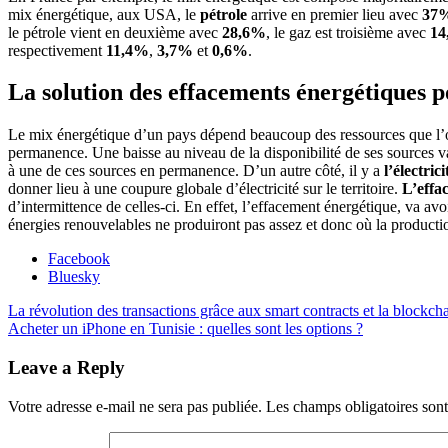
mix énergétique, aux USA, le
pétrole
arrive en premier lieu avec
37
le pétrole vient en deuxième avec
28,6%
, le gaz est troisième avec
14
respectivement
11,4%
,
3,7%
et
0,6%
.
La solution des effacements énergétiques p
Le mix énergétique d’un pays dépend beaucoup des ressources que l’on
permanence. Une baisse au niveau de la disponibilité de ses sources va
à une de ces sources en permanence. D’un autre côté, il y a
l’électrici
donner lieu à une coupure globale d’électricité sur le territoire.
L’effa
d’intermittence de celles-ci. En effet, l’effacement énergétique, va a
énergies renouvelables ne produiront pas assez et donc où la production
Partager
Facebook
la
Bluesky
publication
Navigation
Publication
La révolution des transactions grâce aux smart contracts et la blockc
"Qu’est-
précédente :
Publication
Acheter un iPhone en Tunisie : quelles sont les options ?
ce
de
suivante :
que
l’article
Leave a Reply
le
mix
énergétique ?"
Votre adresse e-mail ne sera pas publiée.
Les champs obligatoires son