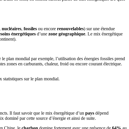
,
nucléaires
,
fossiles
ou encore
renouvelables
) sur une étendue
soins énergétiques
d’une
zone géographique
. Le mix énergétique
ntinent).
 le plan mondial par exemple, l’utilisation des énergies fossiles prend
tes zones en carburants, chaleur, froid ou encore courant électrique.
 statistiques sur le plan mondial.
incts. Il faut savoir que le mix énergétique d’un
pays
dépend
 dominé par cette source d’énergie et ainsi de suite.
en Chine, le
charbon
domine fortement avec une présence de
64%
au