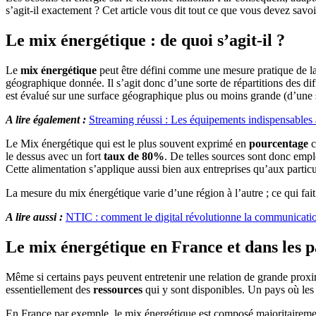
s’agit-il exactement ? Cet article vous dit tout ce que vous devez savoi
Le mix énergétique : de quoi s’agit-il ?
Le
mix énergétique
peut être défini comme une mesure pratique de l
géographique donnée. Il s’agit donc d’une sorte de répartitions des d
est évalué sur une surface géographique plus ou moins grande (d’une
A lire également :
Streaming réussi : Les équipements indispensables 
Le Mix énergétique qui est le plus souvent exprimé en
pourcentage
c
le dessus avec un fort
taux de 80%
. De telles sources sont donc emp
Cette alimentation s’applique aussi bien aux entreprises qu’aux partic
La mesure du mix énergétique varie d’une région à l’autre ; ce qui fait
A lire aussi :
NTIC : comment le digital révolutionne la communicatio
Le mix énergétique en France et dans les 
Même si certains pays peuvent entretenir une relation de grande proximit
essentiellement des
ressources
qui y sont disponibles. Un pays où les
En France par exemple, le mix énergétique est composé majoritairem