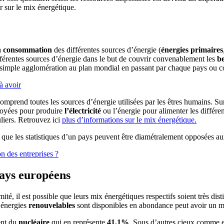
r sur le mix énergétique.
a
consommation
des différentes sources d’énergie (
énergies primaires
ifférentes sources d’énergie dans le but de couvrir convenablement les
be
 simple agglomération au plan mondial en passant par chaque pays ou co
à avoir
omprend toutes les sources d’énergie utilisées par les êtres humains. Sur
loyées pour produire
l’électricité
ou l’énergie pour alimenter les différen
uliers. Retrouvez ici
plus d’informations sur le mix énergétique
.
 que les statistiques d’un pays peuvent être diamétralement opposées aux
n des entreprises ?
pays européens
é, il est possible que leurs mix énergétiques respectifs soient très dist
 énergies
renouvelables
sont disponibles en abondance peut avoir un mix
ent du
nucléaire
qui en représente
41,1%
. Sous d’autres cieux comme 