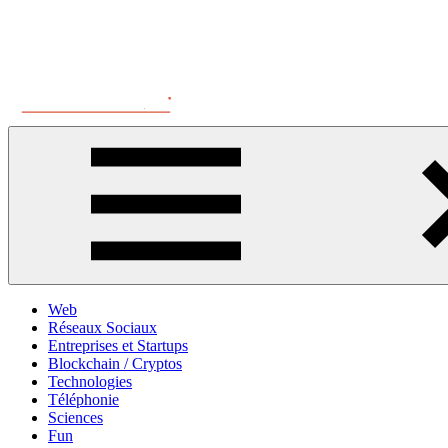
Aller
au
contenu
Digital
L'univers
Silence
digital
Web
Réseaux Sociaux
Entreprises et Startups
Blockchain / Cryptos
Technologies
Téléphonie
Sciences
Fun