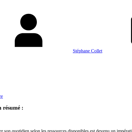
Stéphane Collet
re
n résumé :
pter son quotidien selon les ressources disponibles est devenu un impérat