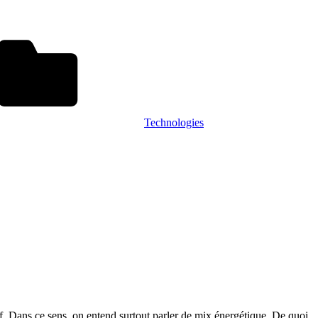
Technologies
if. Dans ce sens, on entend surtout parler de mix énergétique. De quoi