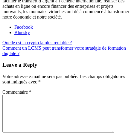
faciliter le transfert d’argent à l’échelle internationale, réaliser des
achats en ligne ou encore financer des entreprises et projets
innovants, les monnaies virtuelles ont déjà commencé à transformer
notre économie et notre société.
Partager
Facebook
la
Bluesky
publication
Navigation
Publication
Quelle est la crypto la plus rentable ?
"Quels
précédente :
Publication
Comment un LCMS peut transformer votre stratégie de formation
sont
de
suivante :
digitale ?
les
l’article
principaux
Leave a Reply
cas
d'utilisation
des
Votre adresse e-mail ne sera pas publiée.
Les champs obligatoires
crypto-
sont indiqués avec
*
monnaies
en
Commentaire
*
dehors
de
la
spéculation
?"